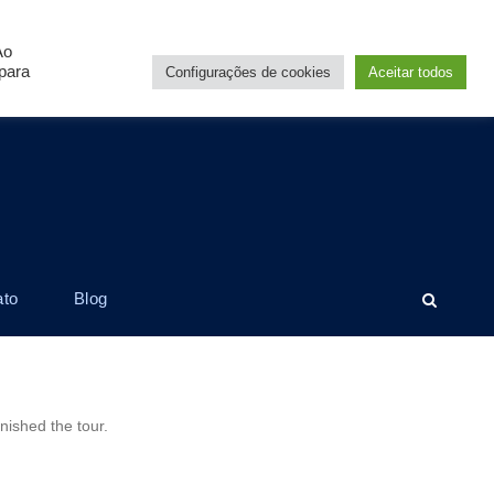
Login
Sign Up
Ao
para
Configurações de cookies
Aceitar todos
ato
Blog
inished the tour.