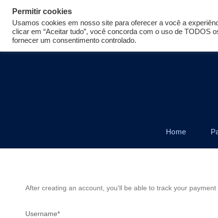
+55 11 99361-2108
contato@eunavego.com.br
Permitir cookies
Usamos cookies em nosso site para oferecer a você a experiênci
clicar em “Aceitar tudo”, você concorda com o uso de TODOS os 
fornecer um consentimento controlado.
Home
P
After creating an account, you'll be able to track your payment 
Username
*